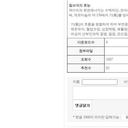
칠보석의 효능
36가지의 회전에너지는 수맥차단, 전자파차단
배, 게르마늄의 약 150배의 기(氣)를 방
· 기(氣)의 흐름을 원할하게 하여 부전증
· 체온유지, 혈압조정, 심장박동, 폐활량
· 여성의 산부인과적 질병, 질염, 요도염
다운로드수
0
첨부파일
조회수
1067
추천수
92
이름
비
* 한글 1000자 까지만 입력가능 :