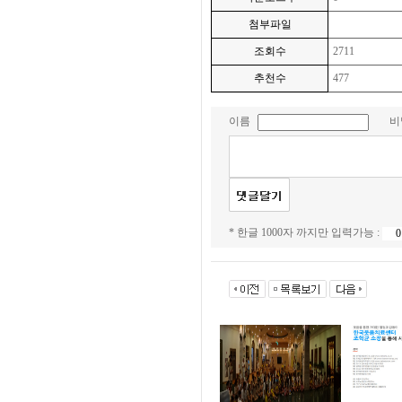
첨부파일
조회수
2711
추천수
477
이름
비
* 한글 1000자 까지만 입력가능 :